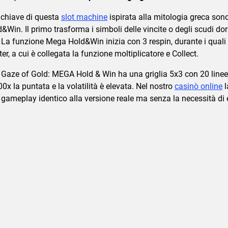
 chiave di questa
slot machine
ispirata alla mitologia greca sono
Win. Il primo trasforma i simboli delle vincite o degli scudi dor
i. La funzione Mega Hold&Win inizia con 3 respin, durante i quali
r, a cui è collegata la funzione moltiplicatore e Collect.
Gaze of Gold: MEGA Hold & Win ha una griglia 5x3 con 20 linee
x la puntata e la volatilità è elevata. Nel nostro
casinò online
l
gameplay identico alla versione reale ma senza la necessità di e