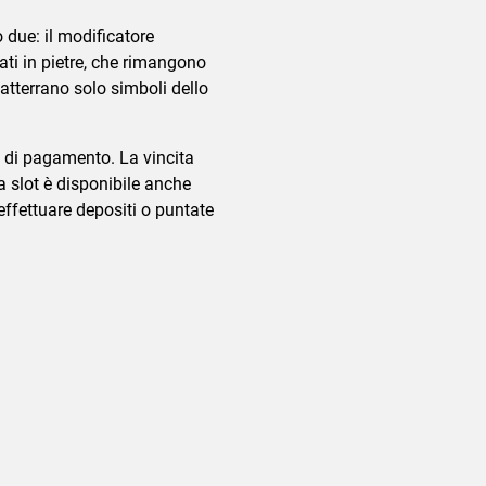
 due: il modificatore
ati in pietre, che rimangono
 atterrano solo simboli dello
 di pagamento. La vincita
a slot è disponibile anche
ffettuare depositi o puntate