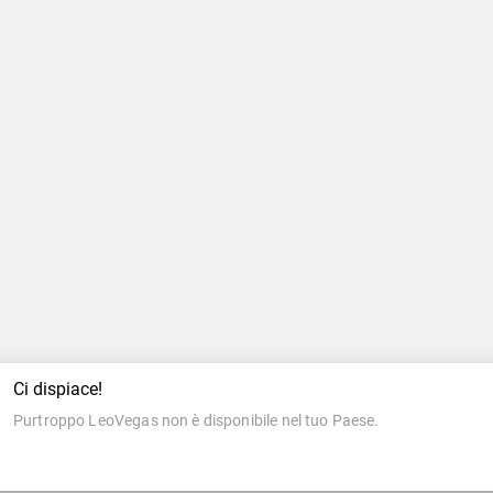
Ci dispiace!
Purtroppo LeoVegas non è disponibile nel tuo Paese.