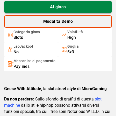
Al gioco
Modalità Demo
Categoria gioco
Volatilità
Slots
High
LeoJackpot
Griglia
No
5x3
Meccanica di pagamento
Paylines
Geese With Attitude, la slot street style di MicroGaming
Da non perdere:
Sullo sfondo di graffiti di questa
slot
machine
dallo stile hip-hop possono attivarsi diversi
funzioni speciali, tra cui i free spin Notorious W.I.L.D, in cui