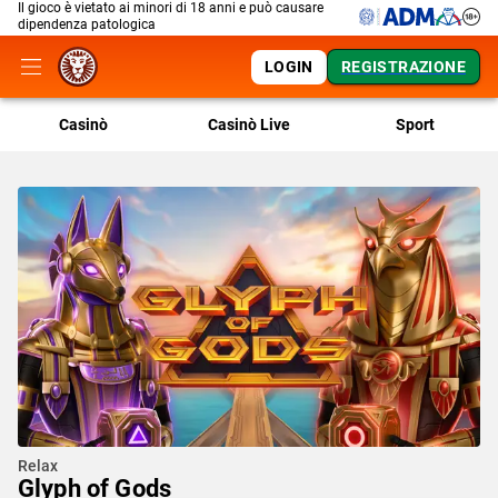
Il gioco è vietato ai minori di 18 anni e può causare
dipendenza patologica
LOGIN
REGISTRAZIONE
Casinò
Casinò Live
Sport
Relax
Glyph of Gods