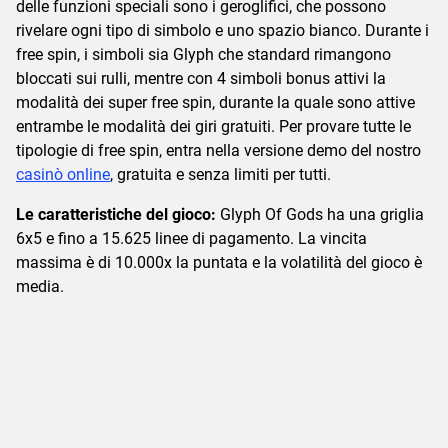
delle funzioni speciali sono i geroglifici, che possono
rivelare ogni tipo di simbolo e uno spazio bianco. Durante i
free spin, i simboli sia Glyph che standard rimangono
bloccati sui rulli, mentre con 4 simboli bonus attivi la
modalità dei super free spin, durante la quale sono attive
entrambe le modalità dei giri gratuiti. Per provare tutte le
tipologie di free spin, entra nella versione demo del nostro
casinò online
, gratuita e senza limiti per tutti.
Le caratteristiche del gioco:
Glyph Of Gods ha una griglia
6x5 e fino a 15.625 linee di pagamento. La vincita
massima è di 10.000x la puntata e la volatilità del gioco è
media.