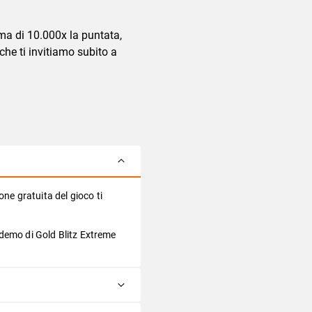
ma di 10.000x la puntata,
che ti invitiamo subito a
ne gratuita del gioco ti
demo di Gold Blitz Extreme