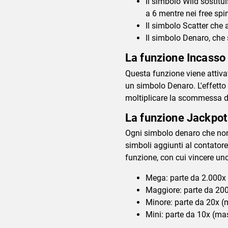
Il simbolo Wild sostitui
a 6 mentre nei free spin
Il simbolo Scatter che at
Il simbolo Denaro, che
La funzione Incasso
Questa funzione viene attiva
un simbolo Denaro. L'effetto 
moltiplicare la scommessa da
La funzione Jackpot
Ogni simbolo denaro che non 
simboli aggiunti al contatore
funzione, con cui vincere un
Mega: parte da 2.000x
Maggiore: parte da 20
Minore: parte da 20x 
Mini: parte da 10x (ma