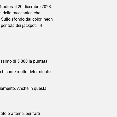
Studios, il 20 dicembre 2023.
sta della meccanica che
. Sullo sfondo dai colori neon
 pentola dei jackpot, i 4
assimo di 5.000 la puntata.
un bisonte molto determinato
agamento. Anche in questa
itolo a tema, per farti