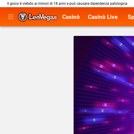
Il gioco è vietato ai minori di 18 anni e può causare dipendenza patologica
Casinò
Casinò Live
Sp