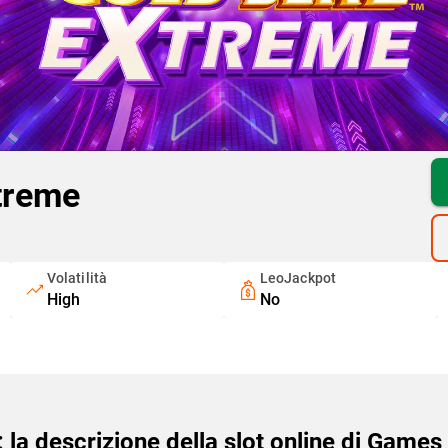
xtreme
Volatilità
LeoJackpot
High
No
 la descrizione della slot online di Games