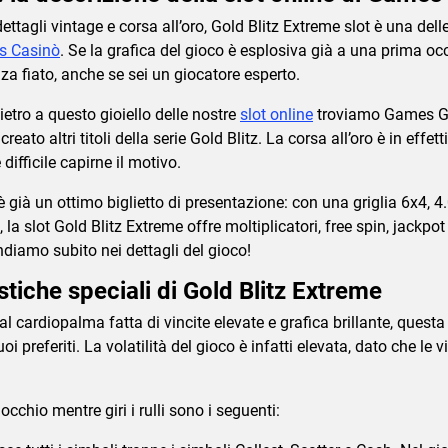
ettagli vintage e corsa all’oro, Gold Blitz Extreme slot è una delle
s Casinò
. Se la grafica del gioco è esplosiva già a una prima occh
za fiato, anche se sei un giocatore esperto.
ietro a questo gioiello delle nostre
slot online
troviamo Games Gl
creato altri titoli della serie Gold Blitz. La corsa all’oro è in effe
 difficile capirne il motivo.
t è già un ottimo biglietto di presentazione: con una griglia 6x4,
la slot Gold Blitz Extreme offre moltiplicatori, free spin, jackpot
ndiamo subito nei dettagli del gioco!
stiche speciali di Gold Blitz Extreme
al cardiopalma fatta di vincite elevate e grafica brillante, quest
 preferiti. La volatilità del gioco è infatti elevata, dato che le v
occhio mentre giri i rulli sono i seguenti: