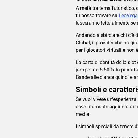
A metà tra tema futuristico, d
tu possa trovare su
LeoVega
lasceranno letteralmente sen
Andando a sbirciare chi c’è d
Global, il provider che ha già 
per i giocatori virtuali e non è
La carta d'identità della slo
jackpot da 5.500x la puntata, 
Bande alle ciance quindi e a
Simboli e caratteri
Se vuoi vivere un’esperienza 
assolutamente aggiunta ai tuoi
media.
I simboli speciali da tenere d'