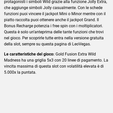
protagonisti i simboli Wild grazie alla funzione Jolly Extra,
che aggiunge simboli Jolly casualmente. Con le schede
funzioni puoi vincere il jackpot Mini o Minor mentre con il
piatto raccolta puoi ottenere anche il jackpot Grand. Il
Bonus Recharge potenzia i free spin con i moltiplicatori.
Questa è solo un’anteprima delle tante funzioni che trovi
nel gioco. Per scoprirle tutte entra nella versione gratuita
della slot, sempre su questa pagina di LeoVegas.
Le caratteristiche del gioco:
Gold Fusion Extra Wild
Madness ha una griglia 5x3 con 20 linee di pagamento. La
vincita massima di questa slot con volatilità elevata è di
5.000x la puntata.