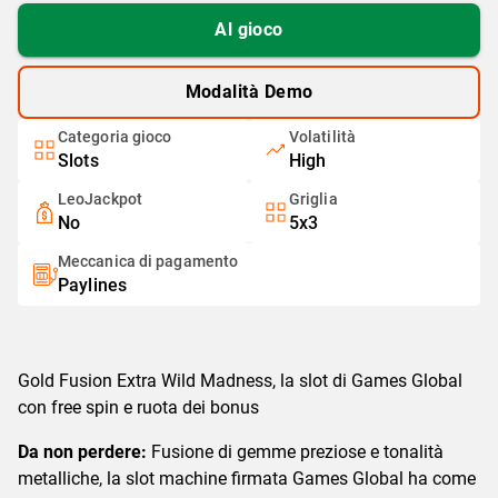
Al gioco
Modalità Demo
Categoria gioco
Volatilità
Slots
High
LeoJackpot
Griglia
No
5x3
Meccanica di pagamento
Paylines
Gold Fusion Extra Wild Madness, la slot di Games Global
con free spin e ruota dei bonus
Da non perdere:
Fusione di gemme preziose e tonalità
metalliche, la slot machine firmata Games Global ha come