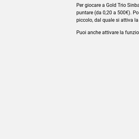
Per giocare a Gold Trio Sinbad
puntare (da 0,20 a 500€). Poi
piccolo, dal quale si attiva 
Puoi anche attivare la funzio