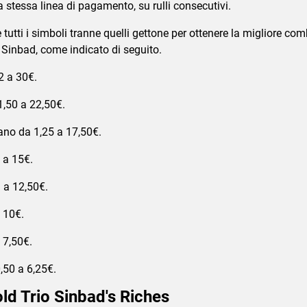
 stessa linea di pagamento, su rulli consecutivi.
e tutti i simboli tranne quelli gettone per ottenere la migliore c
 è Sinbad, come indicato di seguito.
2 a 30€.
1,50 a 22,50€.
ano da 1,25 a 17,50€.
 a 15€.
 a 12,50€.
 10€.
 7,50€.
,50 a 6,25€.
ld Trio Sinbad's Riches