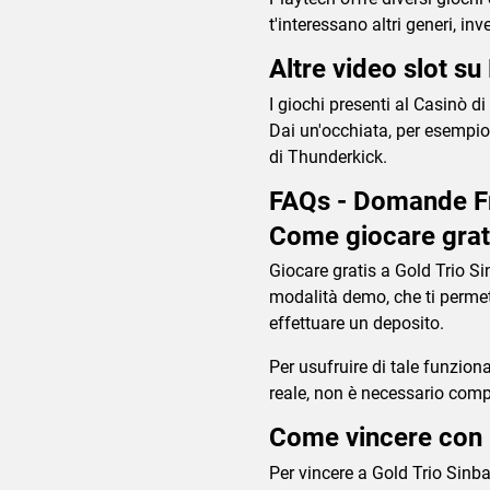
t'interessano altri generi, i
Altre video slot s
I giochi presenti al Casinò 
Dai un'occhiata, per esempio
di Thunderkick.
FAQs - Domande Fre
Come giocare grati
Giocare gratis a Gold Trio Si
modalità demo, che ti permett
effettuare un deposito.
Per usufruire di tale funzion
reale, non è necessario compl
Come vincere con 
Per vincere a Gold Trio Sinba