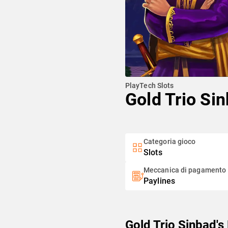
PlayTech Slots
Gold Trio Sin
Categoria gioco
Slots
Meccanica di pagamento
Paylines
Gold Trio Sinbad's 