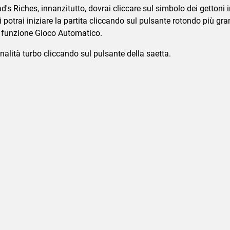
's Riches, innanzitutto, dovrai cliccare sul simbolo dei gettoni im
 potrai iniziare la partita cliccando sul pulsante rotondo più gr
la funzione Gioco Automatico.
nalità turbo cliccando sul pulsante della saetta.