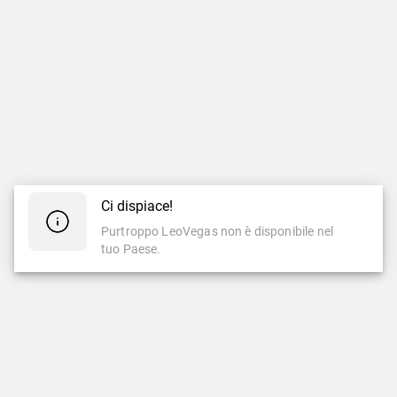
Ci dispiace!
Purtroppo LeoVegas non è disponibile nel
tuo Paese.