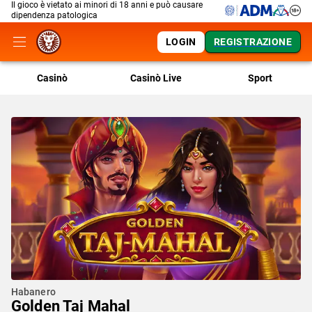
Il gioco è vietato ai minori di 18 anni e può causare
dipendenza patologica
LOGIN
REGISTRAZIONE
Casinò
Casinò Live
Sport
Habanero
Golden Taj Mahal