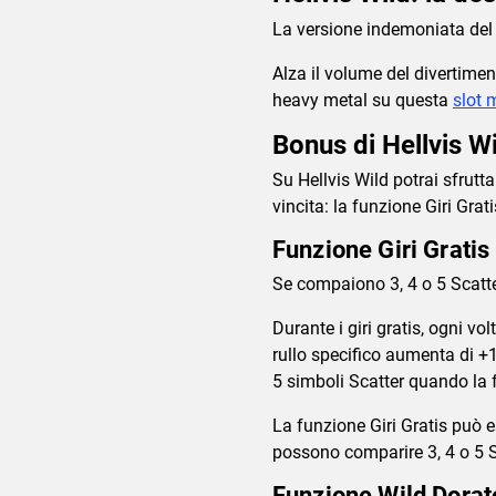
La versione indemoniata del r
Alza il volume del divertimen
heavy metal su questa
slot 
Bonus di Hellvis W
Su Hellvis Wild potrai sfrutt
vincita: la funzione Giri Gra
Funzione Giri Gratis
Se compaiono 3, 4 o 5 Scatter
Durante i giri gratis, ogni vo
rullo specifico aumenta di +1 
5 simboli Scatter quando la f
La funzione Giri Gratis può e
possono comparire 3, 4 o 5 
Funzione Wild Dorat