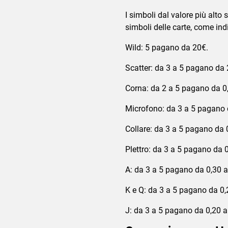
I simboli dal valore più alto 
simboli delle carte, come ind
Wild: 5 pagano da 20€.
Scatter: da 3 a 5 pagano da 
Corna: da 2 a 5 pagano da 0
Microfono: da 3 a 5 pagano 
Collare: da 3 a 5 pagano da 
Plettro: da 3 a 5 pagano da 0
A: da 3 a 5 pagano da 0,30 a
K e Q: da 3 a 5 pagano da 0,
J: da 3 a 5 pagano da 0,20 a