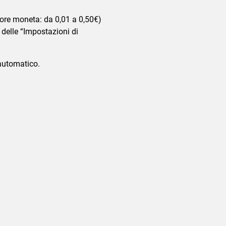
lore moneta: da 0,01 a 0,50€)
o delle “Impostazioni di
 automatico.