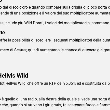
o dal disco d’oro e quando compare sulla griglia di gioco porta c
scende di una posizione e il valore del suo moltiplicatore aumenta
 include più Wild Dorati, i valori dei moltiplicatori si sommano
nte
fre la possibilità di scegliere i seguenti moltiplicatori della pun
ro di Scatter, quindi aumentano le chance di ottenere giri grat
Hellvis Wild
slot Hellvis Wild, che offre un RTP del 96,05% ed è costituita da 5
co è quello di una radio, alla destra della quale si vede una sorta d
e che, quando si attivano i giri gratis, fa scatenare fuoco e fiamm