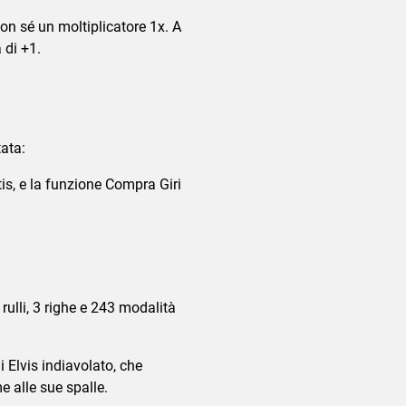
on sé un moltiplicatore 1x. A
 di +1.
.
tata:
is, e la funzione Compra Giri
 rulli, 3 righe e 243 modalità
i Elvis indiavolato, che
e alle sue spalle.