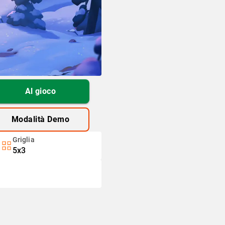
Al gioco
Modalità Demo
Griglia
5x3