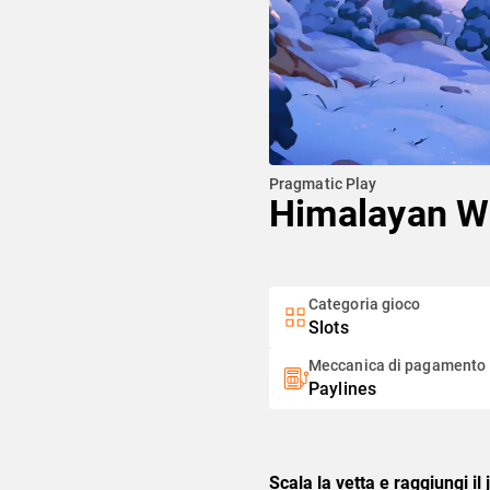
Pragmatic Play
Himalayan W
Categoria gioco
Slots
Meccanica di pagamento
Paylines
Scala la vetta e raggiungi i