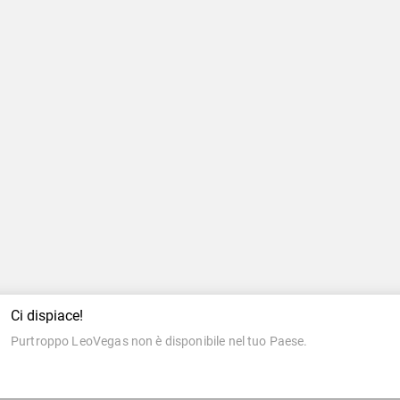
Ci dispiace!
Purtroppo LeoVegas non è disponibile nel tuo Paese.