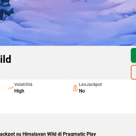
ild
Volatilità
LeoJackpot
High
No
l jackpot su Himalayan Wild di Pragmatic Play