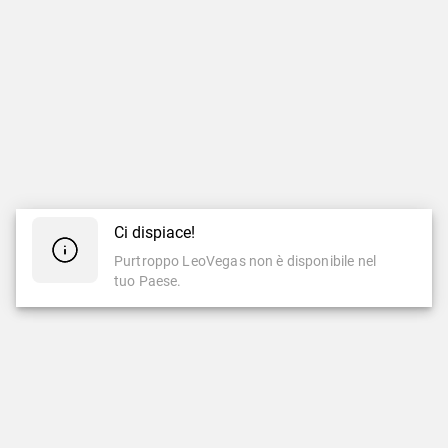
Ci dispiace!
Purtroppo LeoVegas non è disponibile nel
tuo Paese.