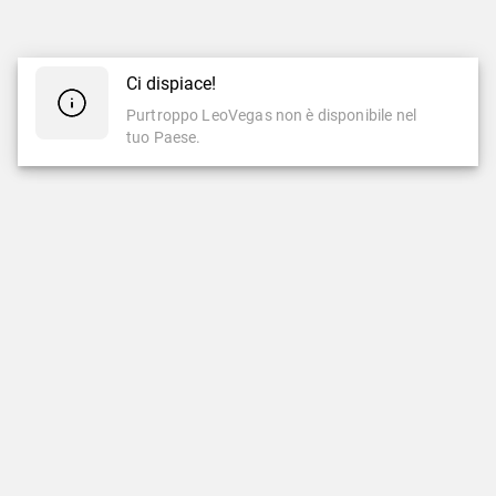
Ci dispiace!
Purtroppo LeoVegas non è disponibile nel
tuo Paese.
CASINÒ
CASINÒ LIVE
Casinò
Casinò Live
Slot Famose
Nuovi Giochi Live
LeoVegas Originals
LeoVegas Exclusive