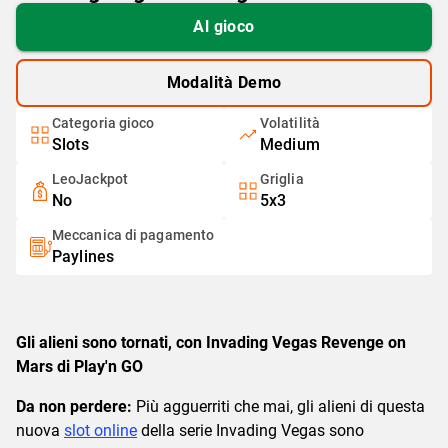
Al gioco
Modalità Demo
Categoria gioco
Volatilità
Slots
Medium
LeoJackpot
Griglia
No
5x3
Meccanica di pagamento
Paylines
Gli alieni sono tornati, con Invading Vegas Revenge on
Mars di Play'n GO
Da non perdere:
Più agguerriti che mai, gli alieni di questa
nuova
slot online
della serie Invading Vegas sono