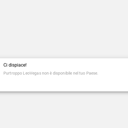
Ci dispiace!
Purtroppo LeoVegas non è disponibile nel tuo Paese.