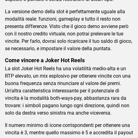
La versione demo della slot è perfettamente uguale alla
modalità reale: funzioni, gameplay e tutto il resto non
presenta differenze. Visto che il gioco demo avviene però
con il nostro credito virtuale, non potrai prelevare le tue
vincite. Per farlo, dovrai solo ricaricare il tuo saldo di gioco,
se necessario, e impostare il valore della puntata.
Come vincere a Joker Hot Reels
La slot Joker Hot Reels ha una volatilità medio-alta e un
RTP elevato, un mix esplosivo per ottenere vincite con una
buona frequenza senza rinunciare al valore dei premi.
Un'altra caratteristica interessante per il potenziale di
vincita è la modalità both-ways-pay, abbastanza rara da
trovare: i simboli pagano lungo ogni direzione, quindi non
solo da destra verso sinistra ma anche viceversa.
Il numero minimo di icone corrispondenti per ottenere una
vincita è 3, mentre quello massimo è 5 e accredita il payout