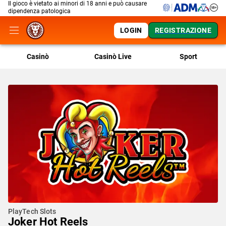
Il gioco è vietato ai minori di 18 anni e può causare
dipendenza patologica
LOGIN
REGISTRAZIONE
Casinò
Casinò Live
Sport
PlayTech Slots
Joker Hot Reels