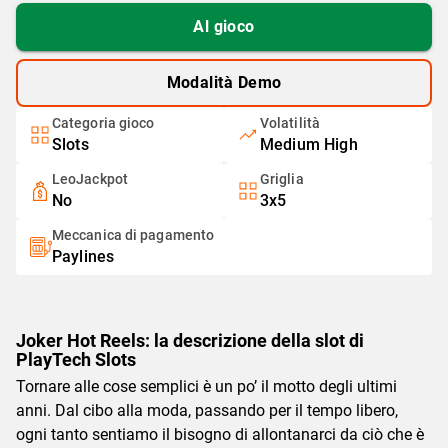
Al gioco
Modalità Demo
Categoria gioco
Volatilità
Slots
Medium High
LeoJackpot
Griglia
No
3x5
Meccanica di pagamento
Paylines
Joker Hot Reels: la descrizione della slot di
PlayTech Slots
Tornare alle cose semplici è un po’ il motto degli ultimi
anni. Dal cibo alla moda, passando per il tempo libero,
ogni tanto sentiamo il bisogno di allontanarci da ciò che è