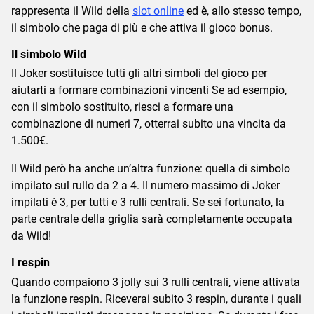
rappresenta il Wild della
slot online
ed è, allo stesso tempo,
il simbolo che paga di più e che attiva il gioco bonus.
Il simbolo Wild
Il Joker sostituisce tutti gli altri simboli del gioco per
aiutarti a formare combinazioni vincenti Se ad esempio,
con il simbolo sostituito, riesci a formare una
combinazione di numeri 7, otterrai subito una vincita da
1.500€.
Il Wild però ha anche un’altra funzione: quella di simbolo
impilato sul rullo da 2 a 4. Il numero massimo di Joker
impilati è 3, per tutti e 3 rulli centrali. Se sei fortunato, la
parte centrale della griglia sarà completamente occupata
da Wild!
I respin
Quando compaiono 3 jolly sui 3 rulli centrali, viene attivata
la funzione respin. Riceverai subito 3 respin, durante i quali