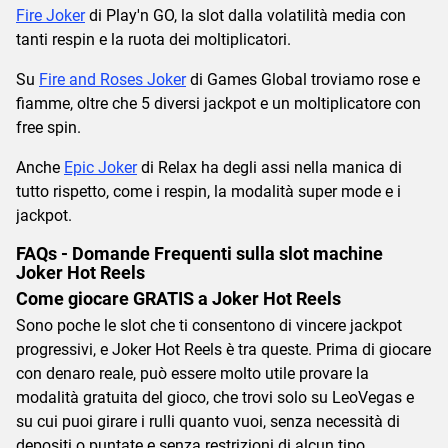
Fire Joker
di Play'n GO, la slot dalla volatilità media con
tanti respin e la ruota dei moltiplicatori.
Su
Fire and Roses Joker
di Games Global troviamo rose e
fiamme, oltre che 5 diversi jackpot e un moltiplicatore con
free spin.
Anche
Epic Joker
di Relax ha degli assi nella manica di
tutto rispetto, come i respin, la modalità super mode e i
jackpot.
FAQs - Domande Frequenti sulla slot machine
Joker Hot Reels
Come giocare GRATIS a Joker Hot Reels
Sono poche le slot che ti consentono di vincere jackpot
progressivi, e Joker Hot Reels è tra queste. Prima di giocare
con denaro reale, può essere molto utile provare la
modalità gratuita del gioco, che trovi solo su LeoVegas e
su cui puoi girare i rulli quanto vuoi, senza necessità di
depositi o puntate e senza restrizioni di alcun tipo.