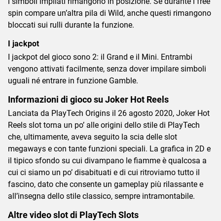
i simboli impilati rimangono in posizione. Se durante i free
spin compare un’altra pila di Wild, anche questi rimangono
bloccati sui rulli durante la funzione.
I jackpot
I jackpot del gioco sono 2: il Grand e il Mini. Entrambi
vengono attivati facilmente, senza dover impilare simboli
uguali né entrare in funzione Gamble.
Informazioni di gioco su Joker Hot Reels
Lanciata da PlayTech Origins il 26 agosto 2020, Joker Hot
Reels slot torna un po’ alle origini dello stile di PlayTech
che, ultimamente, aveva seguito la scia delle slot
megaways e con tante funzioni speciali. La grafica in 2D e
il tipico sfondo su cui divampano le fiamme è qualcosa a
cui ci siamo un po’ disabituati e di cui ritroviamo tutto il
fascino, dato che consente un gameplay più rilassante e
all’insegna dello stile classico, sempre intramontabile.
Altre video slot di PlayTech Slots