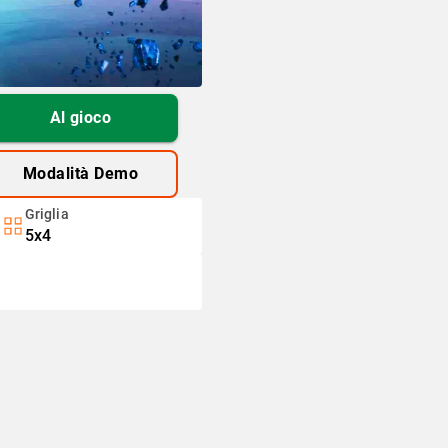
Al gioco
Modalità Demo
Griglia
5x4