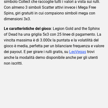
simbolo Collect che raccoglie tutti i valori a vista sui rulli.
Con almeno 3 simboli Scatter attivi invece i Mega Free
Spins, giri gratuiti in cui compaiono simboli mega con
dimensioni 3x3.
Le caratteristiche del gioco
: Legion Gold and the Sphinx
of Dead ha una griglia 5x3 con 25 linee di pagamento. La
vincita massima è di 3.000x la puntata e la volatilità del
gioco è media, perfetta per un bilanciare frequenza e valore
dei payout. E per girare i rulli gratis, su
LeoVegas
trovi
anche la modalità demo disponibile anche per gli utenti
non iscritti.