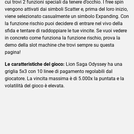
cui trovi 2 funzioni speciali da tenere d’occhio. I free spin
vengono attivati dai simboli Scatter e, prima del loro inizio,
viene selezionato casualmente un simbolo Expanding. Con
la funzione rischio puoi decidere di entrare nel vivo della
sfida e tentare di raddoppiare le tue vincite. Se vuoi vedere
in concreto come funziona la funzione rischio, prova la
demo della slot machine che trovi sempre su questa
pagina!
Le caratteristiche del gioco:
Lion Saga Odyssey ha una
griglia 5x3 con 10 linee di pagamento regolabili dal
giocatore. La vincita massima è di 5.000x la puntata e la
volatilità del gioco è elevata.