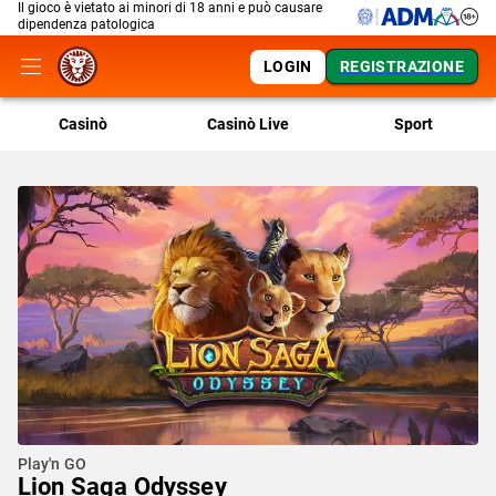
Il gioco è vietato ai minori di 18 anni e può causare
dipendenza patologica
LOGIN
REGISTRAZIONE
Casinò
Casinò Live
Sport
Play'n GO
Lion Saga Odyssey