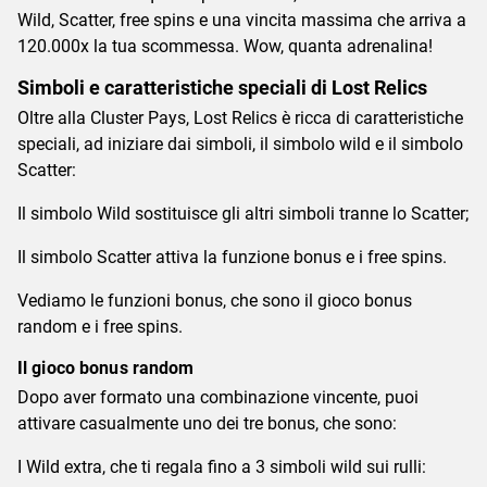
Wild, Scatter, free spins e una vincita massima che arriva a
120.000x la tua scommessa. Wow, quanta adrenalina!
Simboli e caratteristiche speciali di Lost Relics
Oltre alla Cluster Pays, Lost Relics è ricca di caratteristiche
speciali, ad iniziare dai simboli, il simbolo wild e il simbolo
Scatter:
Il simbolo Wild sostituisce gli altri simboli tranne lo Scatter;
Il simbolo Scatter attiva la funzione bonus e i free spins.
Vediamo le funzioni bonus, che sono il gioco bonus
random e i free spins.
Il gioco bonus random
Dopo aver formato una combinazione vincente, puoi
attivare casualmente uno dei tre bonus, che sono:
I Wild extra, che ti regala fino a 3 simboli wild sui rulli: