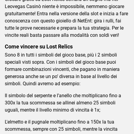
Leovegas Casinò niente è impossibile, nemmeno giocare
gratuitamente! Entra nella versione della slot e inizia a fare
conoscenza con questo gioiello di NetEnt: gira i rulli, fai
tutte le prove necessarie e prepara la tua strategia. Per le
vincite reali basta passare alla modalità con soldi veri!
Come vincere su Lost Relics
Sono 8 in tutti i simboli del gioco base, più i 2 simboli
speciali visti sopra. Con i simboli del gioco base puoi
formare combinazioni vincenti, che pagano in maniera
generosa anche se un po’ diversa in base al livello dei
simboli. Quindi avremo ad esempio:
Il simbolo del serpente e l’anello che moltiplicano fino a
300x la tua scommessa se allinei almeno 25 simboli
uguali, mentre il livello minimo di vincita è 1x;
L'elmetto e il pugnale moltiplicano fino a 150x la tua
scommessa, sempre con 25 simboli, mentre la vincita