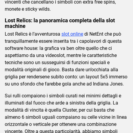
vincenti che cancellano i simboli con extra free spins,
monete e sticky wilds.
Lost Relics: la panoramica completa della slot
machine
Lost Relics è l’avventurosa
slot online
di NetEnt che può
tranquillamente essere inserita tra i capolavori di questa
software house: la grafica va ben oltre quello che ci
aspettiamo da una videoslot, mentre le caratteristiche
tecniche sono un susseguirsi di funzioni speciali e
modalità originali di gioco. Basta dare un’occhiata alla
griglia per rendersene subito conto: un layout 5x5 immerso
su uno sfondo che farebbe gola anche ad Indiana Jones.
Sui rulli compaiono i simboli curati nei minimi dettagli e
illuminati dal fuoco che arde a sinistra della griglia. La
modalità di vincita è quella Cluster, per cui basta che
almeno 6 simboli uguali compaiano su celle vicine in linea
orizzontale o verticale per ottenere una combinazione
vincente. Oltre a questa particolarità, abbiamo simboli