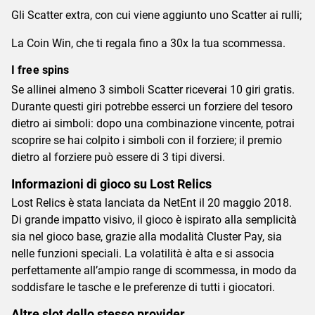
Gli Scatter extra, con cui viene aggiunto uno Scatter ai rulli;
La Coin Win, che ti regala fino a 30x la tua scommessa.
I free spins
Se allinei almeno 3 simboli Scatter riceverai 10 giri gratis.
Durante questi giri potrebbe esserci un forziere del tesoro
dietro ai simboli: dopo una combinazione vincente, potrai
scoprire se hai colpito i simboli con il forziere; il premio
dietro al forziere può essere di 3 tipi diversi.
Informazioni di gioco su Lost Relics
Lost Relics è stata lanciata da NetEnt il 20 maggio 2018.
Di grande impatto visivo, il gioco è ispirato alla semplicità
sia nel gioco base, grazie alla modalità Cluster Pay, sia
nelle funzioni speciali. La volatilità è alta e si associa
perfettamente all’ampio range di scommessa, in modo da
soddisfare le tasche e le preferenze di tutti i giocatori.
Altre slot dello stesso provider