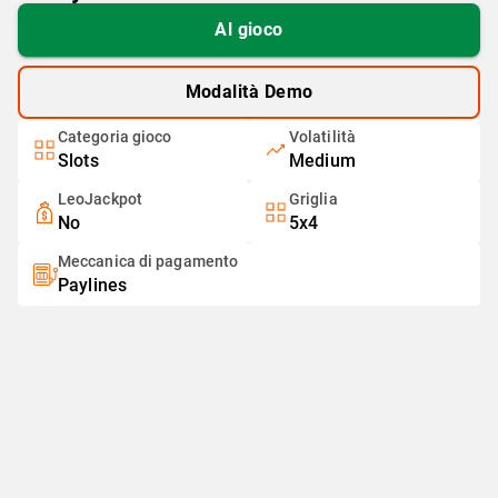
Al gioco
Modalità Demo
Categoria gioco
Volatilità
Slots
Medium
LeoJackpot
Griglia
No
5x4
Meccanica di pagamento
Paylines