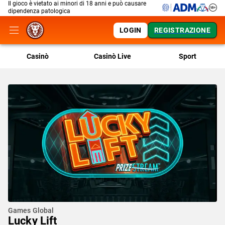
Il gioco è vietato ai minori di 18 anni e può causare
dipendenza patologica
LOGIN
REGISTRAZIONE
Casinò
Casinò Live
Sport
Games Global
Lucky Lift