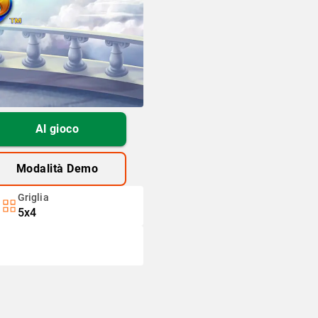
Al gioco
Modalità Demo
Griglia
5x4