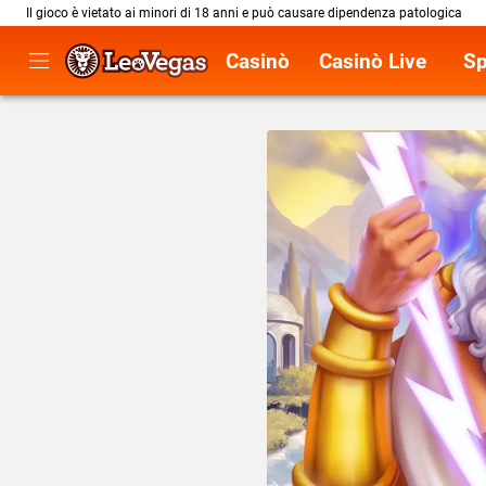
Il gioco è vietato ai minori di 18 anni e può causare dipendenza patologica
Casinò
Casinò Live
Sp