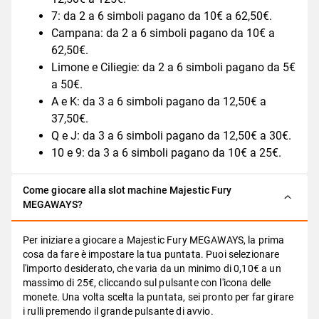
7: da 2 a 6 simboli pagano da 10€ a 62,50€.
Campana: da 2 a 6 simboli pagano da 10€ a
62,50€.
Limone e Ciliegie: da 2 a 6 simboli pagano da 5€
a 50€.
A e K: da 3 a 6 simboli pagano da 12,50€ a
37,50€.
Q e J: da 3 a 6 simboli pagano da 12,50€ a 30€.
10 e 9: da 3 a 6 simboli pagano da 10€ a 25€.
Come giocare alla slot machine Majestic Fury
MEGAWAYS?
Per iniziare a giocare a Majestic Fury MEGAWAYS, la prima
cosa da fare è impostare la tua puntata. Puoi selezionare
l'importo desiderato, che varia da un minimo di 0,10€ a un
massimo di 25€, cliccando sul pulsante con l'icona delle
monete. Una volta scelta la puntata, sei pronto per far girare
i rulli premendo il grande pulsante di avvio.