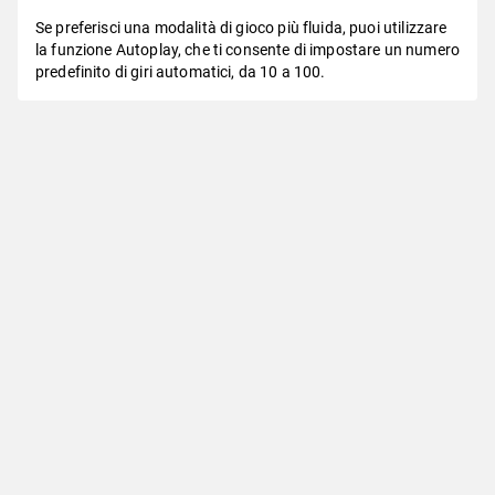
Se preferisci una modalità di gioco più fluida, puoi utilizzare
la funzione Autoplay, che ti consente di impostare un numero
predefinito di giri automatici, da 10 a 100.