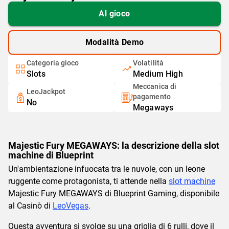
Al gioco
Modalità Demo
Categoria gioco
Volatilità
Slots
Medium High
Meccanica di
LeoJackpot
pagamento
No
Megaways
Majestic Fury MEGAWAYS: la descrizione della slot
machine di Blueprint
Un'ambientazione infuocata tra le nuvole, con un leone
ruggente come protagonista, ti attende nella
slot machine
Majestic Fury MEGAWAYS di Blueprint Gaming, disponibile
al Casinò di
LeoVegas
.
Questa avventura si svolge su una griglia di 6 rulli, dove il