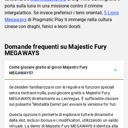
porta sulla luna in una missione contro il crimine
intergalattico. Se invece preferisci i temi orientali,
5 Lions
Megaways
di Pragmatic Play ti immerge nella cultura
cinese con draghi, fenici e leoni dorati.
Domande frequenti su Majestic Fury
MEGAWAYS
Come giocare gratis al gioco Majestic Fury
MEGAWAYS?
Se desideri familiarizzare con le regole e le funzioni speciali
senza rischiare nulla, puoi giocare gratis a Majestic Fury
MEGAWAYS direttamente su LeoVegas. È sufficiente cliccare
sul pulsante "Modalità Demo" per avviare la versione for fun.
Questa opzione ti permette di esplorare tutte le dinamiche
della slot, inclusi i bonus e i modificatori, utilizzando un saldo
virtuale. La demo di Majestic Fury MEGAWAYS è identica alla