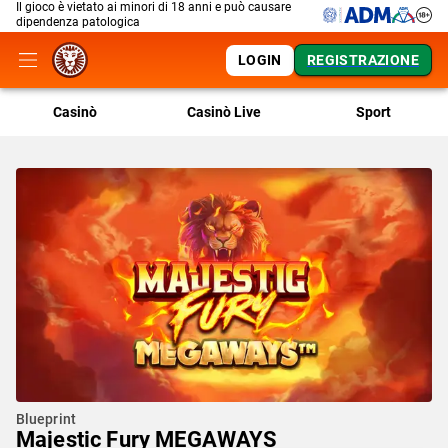
Il gioco è vietato ai minori di 18 anni e può causare
dipendenza patologica
LOGIN
REGISTRAZIONE
Casinò
Casinò Live
Sport
Blueprint
Majestic Fury MEGAWAYS