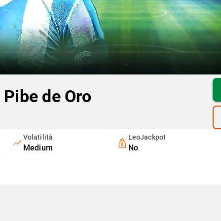
 Pibe de Oro
Volatilità
LeoJackpot
Medium
No