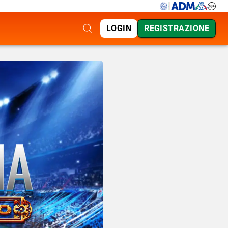
LOGIN
REGISTRAZIONE