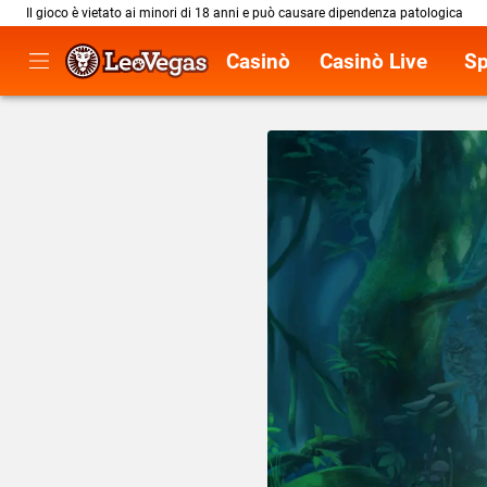
Il gioco è vietato ai minori di 18 anni e può causare dipendenza patologica
Casinò
Casinò Live
Sp