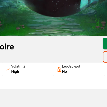
oire
Volatilità
LeoJackpot
High
No