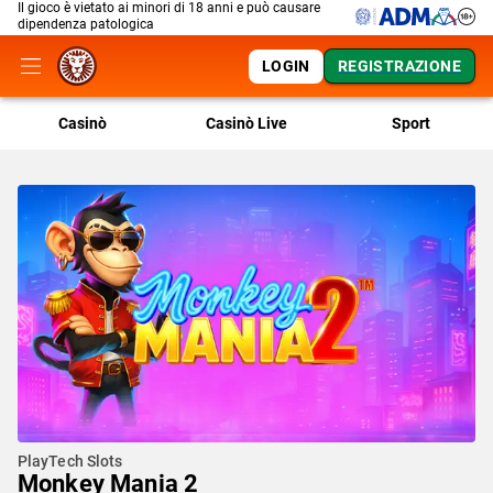
Il gioco è vietato ai minori di 18 anni e può causare
dipendenza patologica
LOGIN
REGISTRAZIONE
Casinò
Casinò Live
Sport
PlayTech Slots
Monkey Mania 2