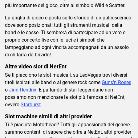
più importante del gioco, oltre al simbolo Wild e Scatter.
La griglia di gioco è posta sullo sfondo di un palcoscenico
dove sono posizionati tutti gli strumenti musicali della
band e le casse. Ti sembrerà di partecipare ad un vero e
proprio concerto live con le luci e i simboli che
lampeggiano ad ogni vincita accompagnati da un assolo
di chitarra da brivido!
Altre video slot di NetEnt
Se ti piacciono le slot musicali, su LeoVegas trovi diversi
titoli ispirati alle band o al genere rock come
Guns’n Roses
o
Jimi Hendrix
. E parlando di star leggendarie non
possiamo non menzionare la slot più famosa di NetEnt,
ovvero
Starburst
.
Slot machine simili di altri provider
Ti è piaciuta Motorhead? Tutti gli appassionati del genere,
saranno contenti di sapere che oltre a NetEnt, altri provider