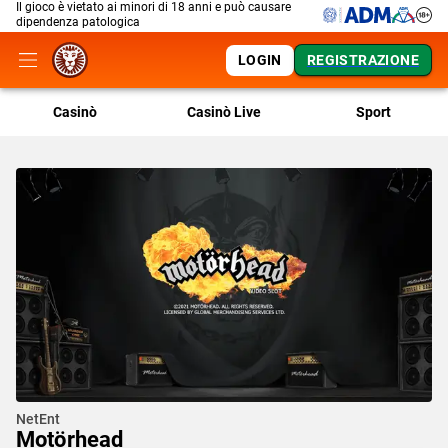
Il gioco è vietato ai minori di 18 anni e può causare
dipendenza patologica
LOGIN
REGISTRAZIONE
Casinò
Casinò Live
Sport
NetEnt
Motörhead