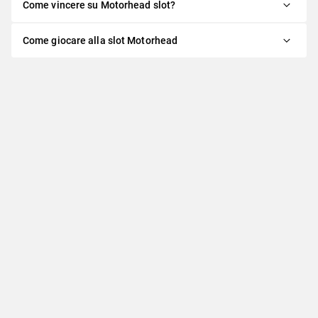
Come vincere su Motorhead slot?
Come giocare alla slot Motorhead