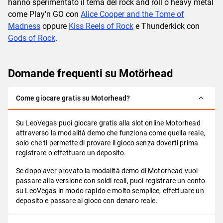
hanno sperimentato il tema del rock and roll o heavy metal
come Play’n GO con
Alice Cooper and the Tome of
Madness
oppure
Kiss Reels of Rock
e Thunderkick con
Gods of Rock
.
Domande frequenti su Motörhead
Come giocare gratis su Motorhead?
Su LeoVegas puoi giocare gratis alla slot online Motorhead
attraverso la modalità demo che funziona come quella reale,
solo che ti permette di provare il gioco senza doverti prima
registrare o effettuare un deposito.
Se dopo aver provato la modalità demo di Motorhead vuoi
passare alla versione con soldi reali, puoi registrare un conto
su LeoVegas in modo rapido e molto semplice, effettuare un
deposito e passare al gioco con denaro reale.