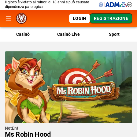
Il gioco è vietato ai minori di 18 anni e può causare
dipendenza patologica
LOGIN
REGISTRAZIONE
Casinò
Casinò Live
Sport
NetEnt
Ms Robin Hood