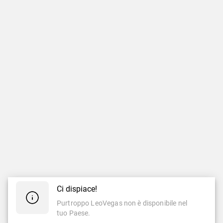
Ci dispiace!
Purtroppo LeoVegas non è disponibile nel
tuo Paese.