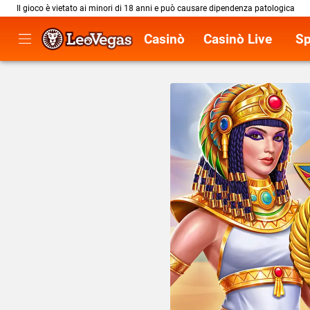
Il gioco è vietato ai minori di 18 anni e può causare dipendenza patologica
Casinò
Casinò Live
Sp