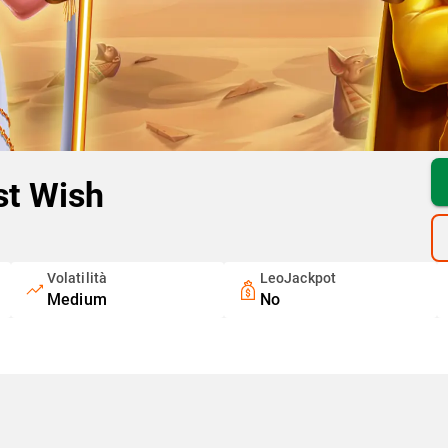
st Wish
Volatilità
LeoJackpot
Medium
No