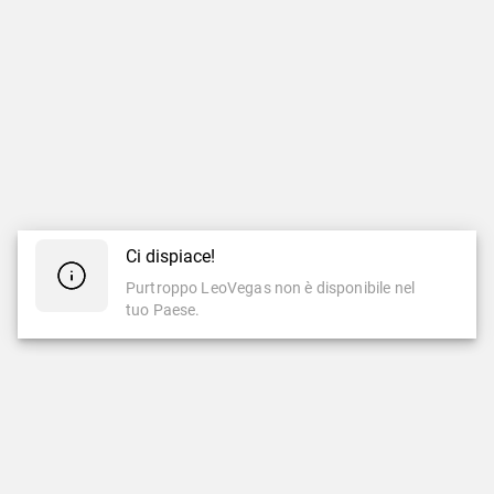
Ci dispiace!
Purtroppo LeoVegas non è disponibile nel
tuo Paese.