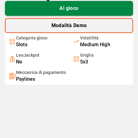
Al gioco
Modalità Demo
Categoria gioco
Volatilità
Slots
Medium High
LeoJackpot
Griglia
No
5x3
Meccanica di pagamento
Paylines