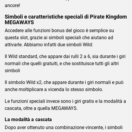
ancore!
Simboli e caratteristiche speciali di Pirate Kingdom
MEGAWAYS
Accedere alle funzioni bonus del gioco è semplice su
questa slot, grazie ai simboli speciali che aiutano ad
attivarle. Abbiamo infatti due simboli Wild:
Il Wild standard, che appare dai rulli 2 a 6, sia durante i giri
normali che quelli gratuiti, e che sostituisce tutti gli altri
simboli
Il simbolo Wild x2, che appare durante i giri normali e può
anche moltiplicare a vicenda lo stesso simbolo.
Le funzioni speciali invece sono i giri gratis e la modalità a
cascata, oltre a quella MEGAWAYS.
La modalità a cascata
Dopo aver ottenuto una combinazione vincente, i simboli