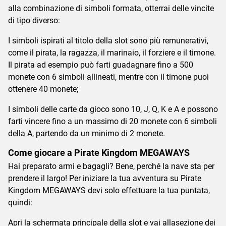
alla combinazione di simboli formata, otterrai delle vincite
di tipo diverso:
I simboli ispirati al titolo della slot sono più remunerativi,
come il pirata, la ragazza, il marinaio, il forziere e il timone.
Il pirata ad esempio può farti guadagnare fino a 500
monete con 6 simboli allineati, mentre con il timone puoi
ottenere 40 monete;
I simboli delle carte da gioco sono 10, J, Q, K e A e possono
farti vincere fino a un massimo di 20 monete con 6 simboli
della A, partendo da un minimo di 2 monete.
Come giocare a Pirate Kingdom MEGAWAYS
Hai preparato armi e bagagli? Bene, perché la nave sta per
prendere il largo! Per iniziare la tua avventura su Pirate
Kingdom MEGAWAYS devi solo effettuare la tua puntata,
quindi:
Apri la schermata principale della slot e vai allasezione dei