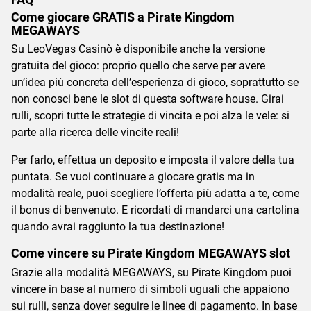
Come giocare GRATIS a Pirate Kingdom
MEGAWAYS
Su LeoVegas Casinò è disponibile anche la versione
gratuita del gioco: proprio quello che serve per avere
un’idea più concreta dell’esperienza di gioco, soprattutto se
non conosci bene le slot di questa software house. Girai
rulli, scopri tutte le strategie di vincita e poi alza le vele: si
parte alla ricerca delle vincite reali!
Per farlo, effettua un deposito e imposta il valore della tua
puntata. Se vuoi continuare a giocare gratis ma in
modalità reale, puoi scegliere l’offerta più adatta a te, come
il bonus di benvenuto. E ricordati di mandarci una cartolina
quando avrai raggiunto la tua destinazione!
Come vincere su Pirate Kingdom MEGAWAYS slot
Grazie alla modalità MEGAWAYS, su Pirate Kingdom puoi
vincere in base al numero di simboli uguali che appaiono
sui rulli, senza dover seguire le linee di pagamento. In base