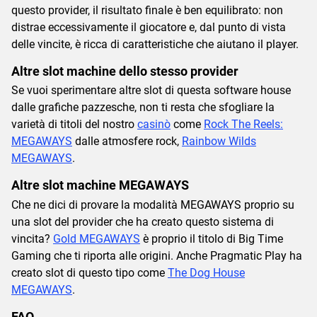
questo provider, il risultato finale è ben equilibrato: non
distrae eccessivamente il giocatore e, dal punto di vista
delle vincite, è ricca di caratteristiche che aiutano il player.
Altre slot machine dello stesso provider
Se vuoi sperimentare altre slot di questa software house
dalle grafiche pazzesche, non ti resta che sfogliare la
varietà di titoli del nostro
casinò
come
Rock The Reels:
MEGAWAYS
dalle atmosfere rock,
Rainbow Wilds
MEGAWAYS
.
Altre slot machine MEGAWAYS
Che ne dici di provare la modalità MEGAWAYS proprio su
una slot del provider che ha creato questo sistema di
vincita?
Gold MEGAWAYS
è proprio il titolo di Big Time
Gaming che ti riporta alle origini. Anche Pragmatic Play ha
creato slot di questo tipo come
The Dog House
MEGAWAYS
.
FAQ