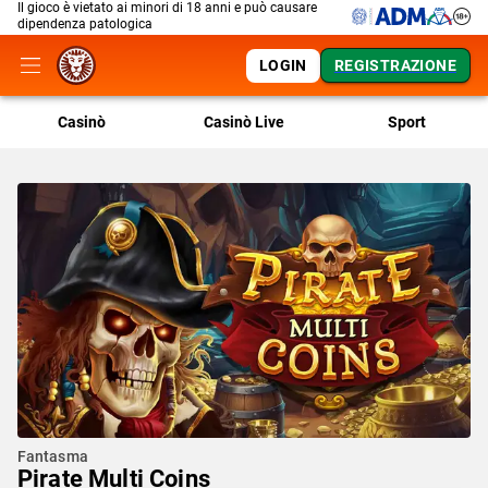
Il gioco è vietato ai minori di 18 anni e può causare
dipendenza patologica
LOGIN
REGISTRAZIONE
Casinò
Casinò Live
Sport
Fantasma
Pirate Multi Coins