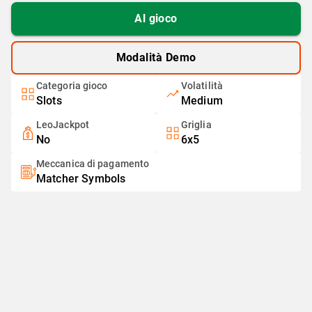
Al gioco
Modalità Demo
Categoria gioco
Volatilità
Slots
Medium
LeoJackpot
Griglia
No
6x5
Meccanica di pagamento
Matcher Symbols