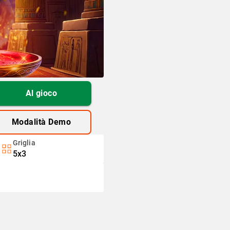
Al gioco
Modalità Demo
Griglia
5x3