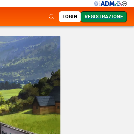
LOGIN
REGISTRAZIONE