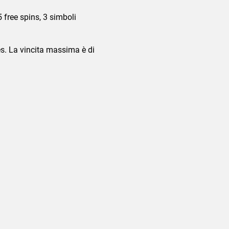
5 free spins, 3 simboli
es. La vincita massima è di