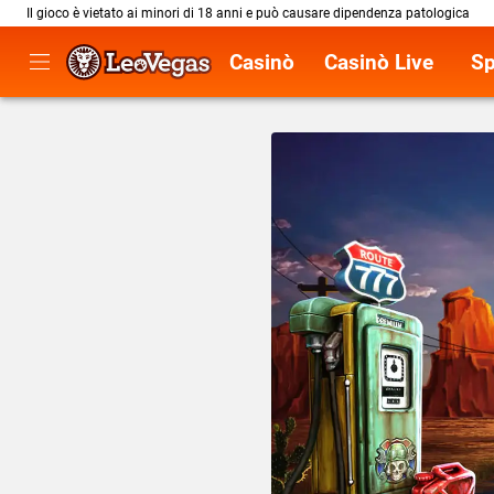
Il gioco è vietato ai minori di 18 anni e può causare dipendenza patologica
Casinò
Casinò Live
Sp