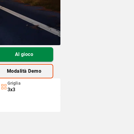
Al gioco
Modalità Demo
Griglia
3x3