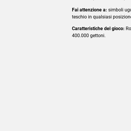
Fai attenzione a:
simboli ugua
teschio in qualsiasi posizion
Caratteristiche del gioco:
Rou
400.000 gettoni.