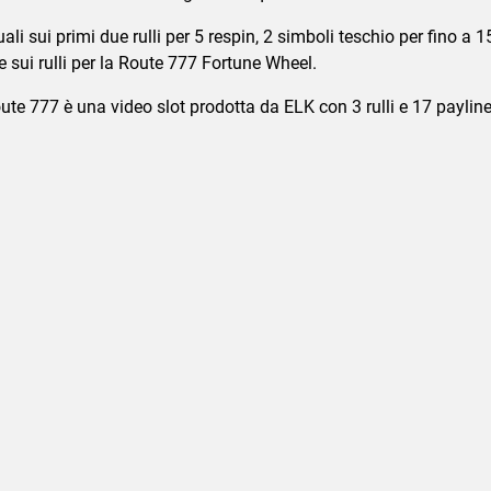
li sui primi due rulli per 5 respin, 2 simboli teschio per fino a 1
e sui rulli per la Route 777 Fortune Wheel.
te 777 è una video slot prodotta da ELK con 3 rulli e 17 paylin