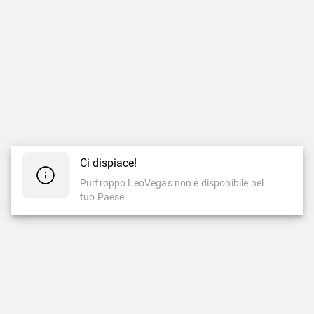
Ci dispiace!
Purtroppo LeoVegas non è disponibile nel
tuo Paese.