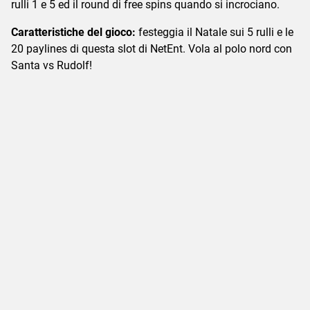
rulli 1 e 5 ed il round di free spins quando si incrociano.
Caratteristiche del gioco:
festeggia il Natale sui 5 rulli e le
20 paylines di questa slot di NetEnt. Vola al polo nord con
Santa vs Rudolf!