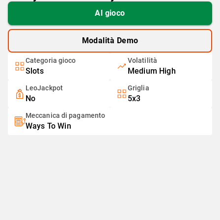
Al gioco
Modalità Demo
Categoria gioco
Volatilità
Slots
Medium High
LeoJackpot
Griglia
No
5x3
Meccanica di pagamento
Ways To Win