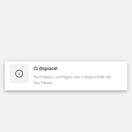
Ci dispiace!
Purtroppo LeoVegas non è disponibile nel
tuo Paese.