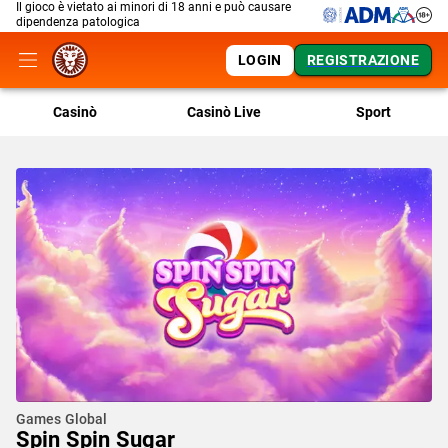
Il gioco è vietato ai minori di 18 anni e può causare
dipendenza patologica
LOGIN
REGISTRAZIONE
Casinò
Casinò Live
Sport
Games Global
Spin Spin Sugar