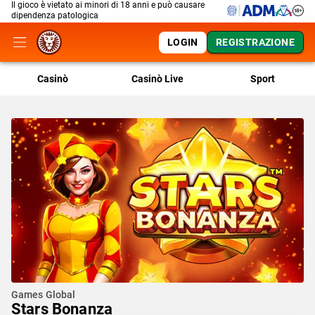
Il gioco è vietato ai minori di 18 anni e può causare
dipendenza patologica
LOGIN
REGISTRAZIONE
Casinò
Casinò Live
Sport
Games Global
Stars Bonanza