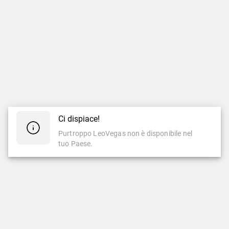
Ci dispiace!
Purtroppo LeoVegas non è disponibile nel
tuo Paese.