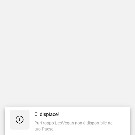
Ci dispiace!
Purtroppo LeoVegas non è disponibile nel
tuo Paese.