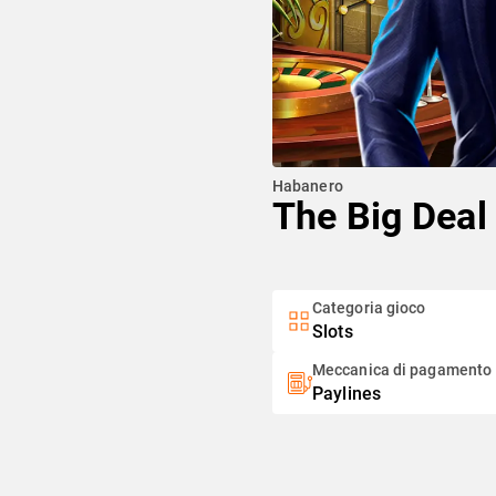
Habanero
The Big Deal
Categoria gioco
Slots
Meccanica di pagamento
Paylines