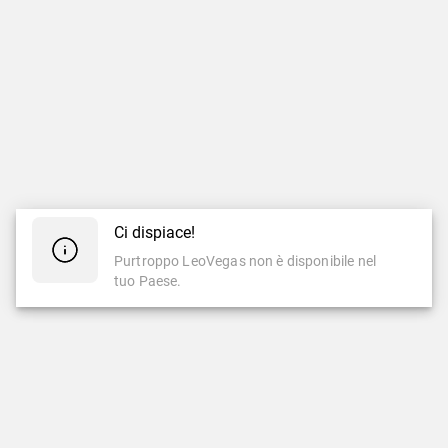
Ci dispiace!
Purtroppo LeoVegas non è disponibile nel
tuo Paese.