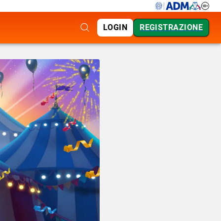
LOGIN
REGISTRAZIONE