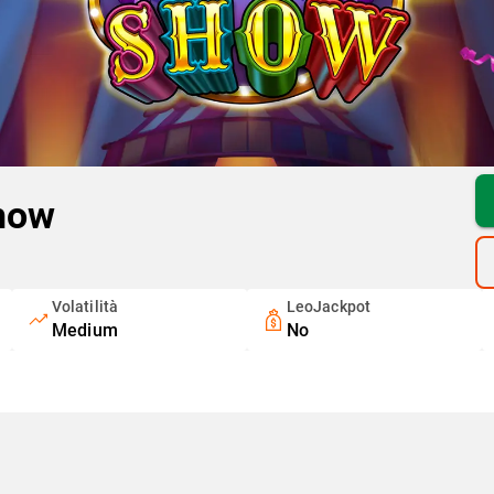
how
Volatilità
LeoJackpot
Medium
No