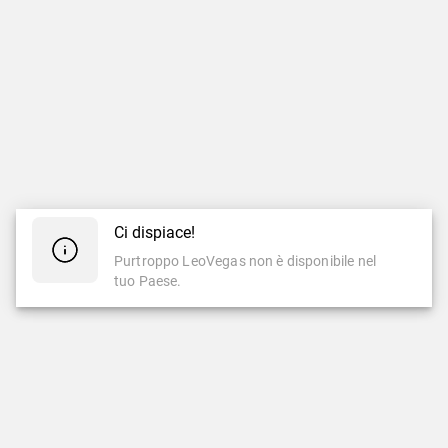
Ci dispiace!
Purtroppo LeoVegas non è disponibile nel
tuo Paese.