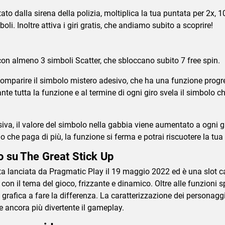
ato dalla sirena della polizia, moltiplica la tua puntata per 2x, 
boli. Inoltre attiva i giri gratis, che andiamo subito a scoprire!
i con almeno 3 simboli Scatter, che sbloccano subito 7 free spin.
comparire il simbolo mistero adesivo, che ha una funzione prog
ante tutta la funzione e al termine di ogni giro svela il simbolo 
iva, il valore del simbolo nella gabbia viene aumentato a ogni g
o che paga di più, la funzione si ferma e potrai riscuotere la tua 
o su The Great Stick Up
ata lanciata da Pragmatic Play il 19 maggio 2022 ed è una slot c
ia con il tema del gioco, frizzante e dinamico. Oltre alle funzioni s
 la grafica a fare la differenza. La caratterizzazione dei personaggi
de ancora più divertente il gameplay.