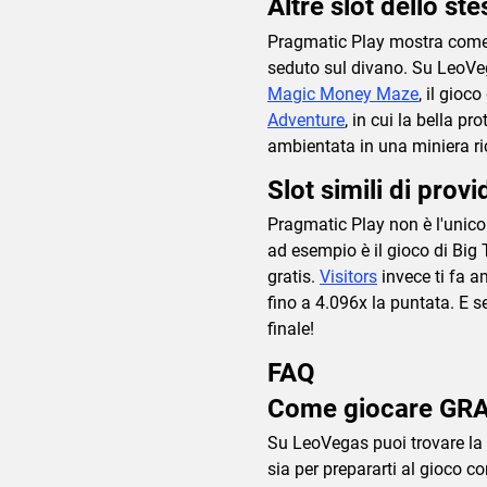
Altre slot dello st
Pragmatic Play mostra come 
seduto sul divano. Su LeoVeg
Magic Money Maze
, il gioc
Adventure
, in cui la bella p
ambientata in una miniera ri
Slot simili di provi
Pragmatic Play non è l'unico 
ad esempio è il gioco di Big
gratis.
Visitors
invece ti fa a
fino a 4.096x la puntata. E s
finale!
FAQ
Come giocare GRAT
Su LeoVegas puoi trovare la 
sia per prepararti al gioco c