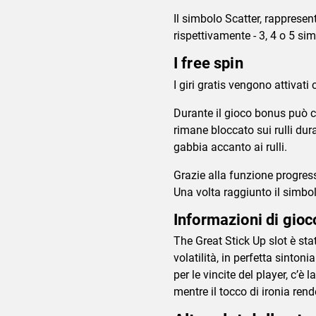
Il simbolo Scatter, rappresent
rispettivamente - 3, 4 o 5 sim
I free spin
I giri gratis vengono attivat
Durante il gioco bonus può 
rimane bloccato sui rulli dur
gabbia accanto ai rulli.
Grazie alla funzione progress
Una volta raggiunto il simbol
Informazioni di gioc
The Great Stick Up slot è st
volatilità, in perfetta sinton
per le vincite del player, c’è
mentre il tocco di ironia ren