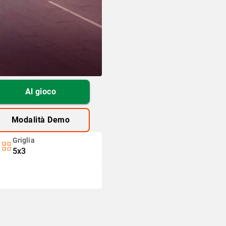
Al gioco
Modalità Demo
Griglia
5x3