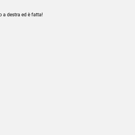
o a destra ed è fatta!