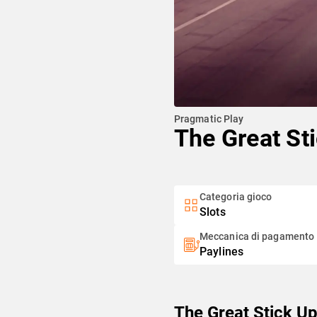
Pragmatic Play
The Great St
Categoria gioco
Slots
Meccanica di pagamento
Paylines
The Great Stick U