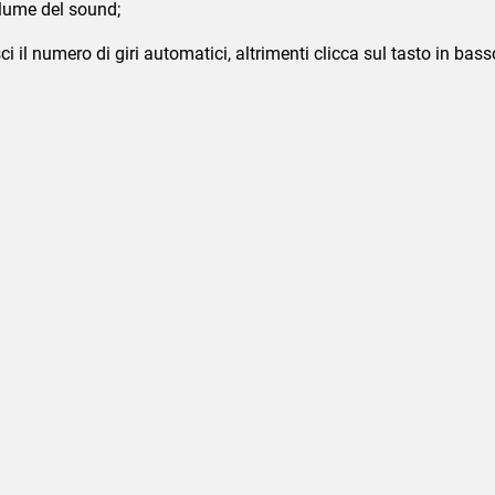
olume del sound;
ci il numero di giri automatici, altrimenti clicca sul tasto in bass