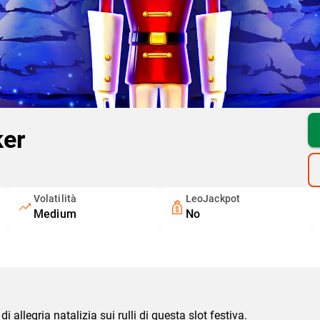
ker
Volatilità
LeoJackpot
Medium
No
di allegria natalizia sui rulli di questa slot festiva.