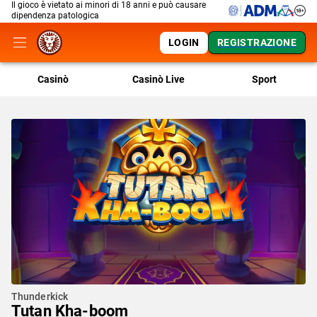
Il gioco è vietato ai minori di 18 anni e può causare
dipendenza patologica
LOGIN
REGISTRAZIONE
Casinò
Casinò Live
Sport
Thunderkick
Tutan Kha-boom