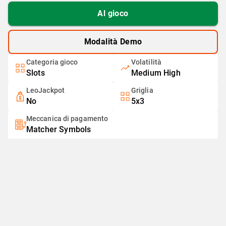
Al gioco
Modalità Demo
Categoria gioco
Volatilità
Slots
Medium High
LeoJackpot
Griglia
No
5x3
Meccanica di pagamento
Matcher Symbols