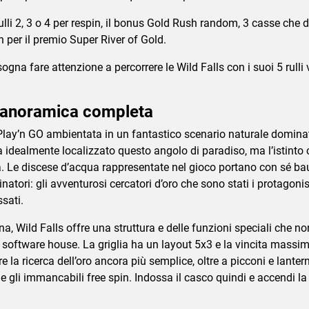
ulli 2, 3 o 4 per respin, il bonus Gold Rush random, 3 casse che d
 per il premio Super River of Gold.
ogna fare attenzione a percorrere le Wild Falls con i suoi 5 rulli 
a panoramica completa
Play’n GO ambientata in un fantastico scenario naturale domina
idealmente localizzato questo angolo di paradiso, ma l’istinto c
a. Le discese d’acqua rappresentate nel gioco portano con sé baul
natori: gli avventurosi cercatori d’oro che sono stati i protagonist
sati.
ina, Wild Falls offre una struttura e delle funzioni speciali che
a software house. La griglia ha un layout 5x3 e la vincita massim
e la ricerca dell’oro ancora più semplice, oltre a picconi e lante
n e gli immancabili free spin. Indossa il casco quindi e accendi la