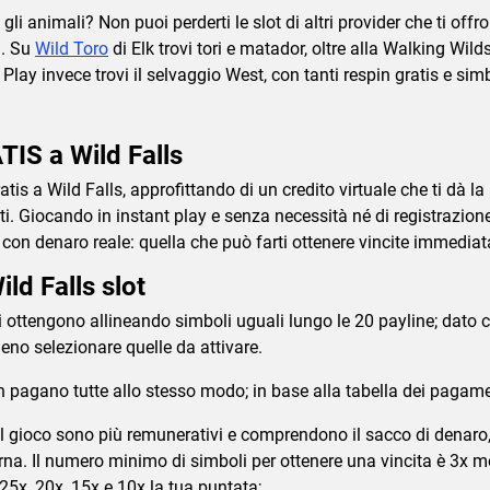
gli animali? Non puoi perderti le slot di altri provider che ti off
à. Su
Wild Toro
di Elk trovi tori e matador, oltre alla Walking Wild
Play invece trovi il selvaggio West, con tanti respin gratis e sim
IS a Wild Falls
s a Wild Falls, approfittando di un credito virtuale che ti dà la p
iti. Giocando in instant play e senza necessità né di registrazion
 con denaro reale: quella che può farti ottenere vincite immediat
ld Falls slot
 si ottengono allineando simboli uguali lungo le 20 payline; dato
no selezionare quelle da attivare.
pagano tutte allo stesso modo; in base alla tabella dei pagament
el gioco sono più remunerativi e comprendono il sacco di denaro, il
erna. Il numero minimo di simboli per ottenere una vincita è 3x 
 25x, 20x, 15x e 10x la tua puntata;