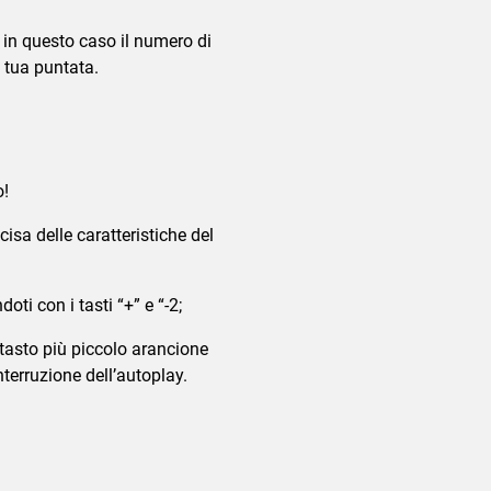
he in questo caso il numero di
a tua puntata.
o!
cisa delle caratteristiche del
oti con i tasti “+” e “-2;
l tasto più piccolo arancione
nterruzione dell’autoplay.