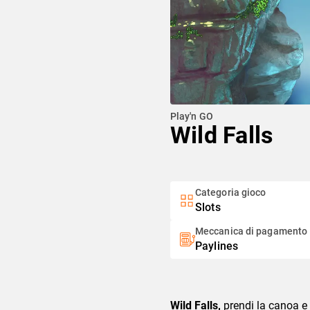
Play'n GO
Wild Falls
Categoria gioco
Slots
Meccanica di pagamento
Paylines
Wild Falls,
prendi la canoa e p