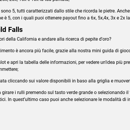
 sono 5, tutti caratterizzati dallo stile che ricorda le pietre. Anc
 è 5, con i quali puoi ottenere payout fino a 6x, 5x,4x, 3x e 2x l
d Falls
ori della California e andare alla ricerca di pepite d'oro?
timento è ancora più facile, grazie alla nostra mini guida di gioc
ot e apri la tabella delle informazioni, per vedere un’idea più pre
mmettere;
ata cliccando sui valore disponibili in baso alla griglia e muovend
 a girare i rulli premendo sul tasto verde grande o selezionando i
tici. In quest’ultimo caso puoi anche selezionare le modalità di i