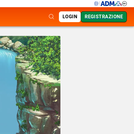
LOGIN
REGISTRAZIONE