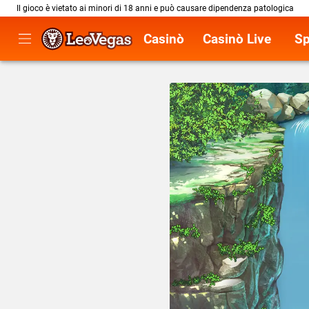
Il gioco è vietato ai minori di 18 anni e può causare dipendenza patologica
Casinò
Casinò Live
Sp