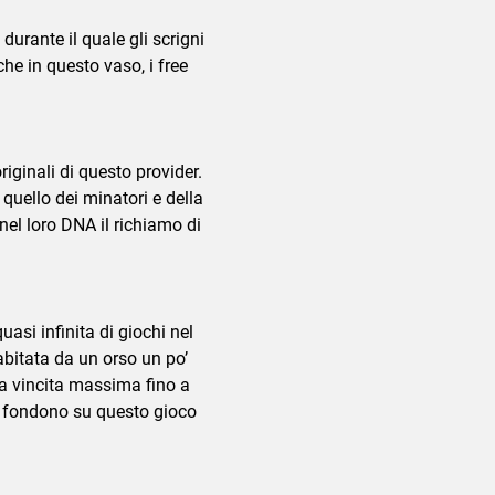
 durante il quale gli scrigni
che in questo vaso, i free
riginali di questo provider.
 quello dei minatori e della
nel loro DNA il richiamo di
uasi infinita di giochi nel
abitata da un orso un po’
na vincita massima fino a
 si fondono su questo gioco