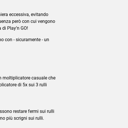
niera eccessiva, evitando
equenza però con cui vengono
a di Play’n GO!
gno con - sicuramente - un
un moltiplicatore casuale che
licatore di 5x sui 3 rulli
ssono restare fermi sui rulli
o più scrigni sui rulli.