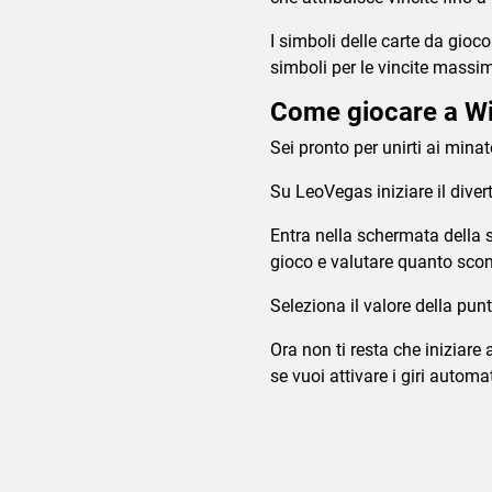
I simboli delle carte da gioco
simboli per le vincite massime
Come giocare a Wil
Sei pronto per unirti ai minat
Su LeoVegas iniziare il diver
Entra nella schermata della sl
gioco e valutare quanto sco
Seleziona il valore della punt
Ora non ti resta che iniziare
se vuoi attivare i giri automa