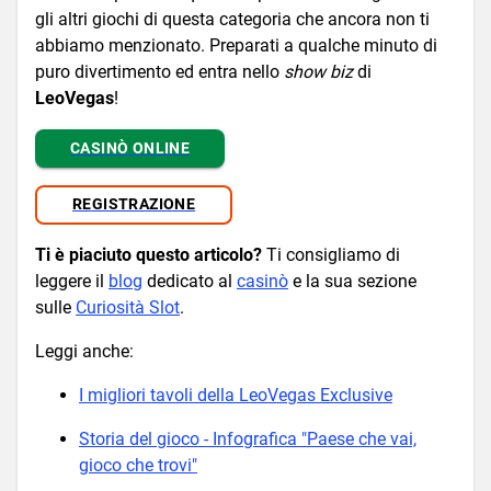
gli altri giochi di questa categoria che ancora non ti
abbiamo menzionato. Preparati a qualche minuto di
puro divertimento ed entra nello
show biz
di
LeoVegas
!
CASINÒ ONLINE
REGISTRAZIONE
Ti è piaciuto questo articolo?
Ti consigliamo di
leggere il
blog
dedicato al
casinò
e la sua sezione
sulle
Curiosità Slot
.
Leggi anche:
I migliori tavoli della LeoVegas Exclusive
Storia del gioco - Infografica "Paese che vai,
gioco che trovi"