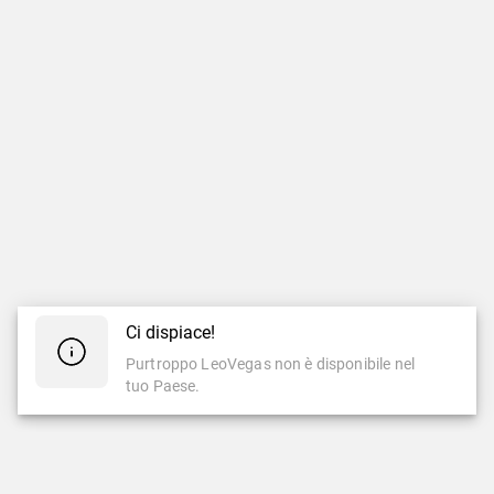
Ci dispiace!
Purtroppo LeoVegas non è disponibile nel
tuo Paese.