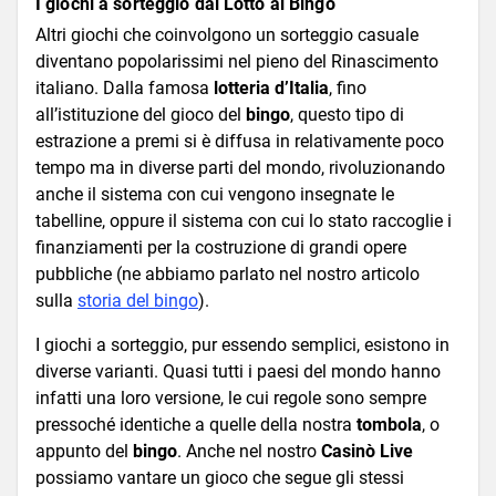
I giochi a sorteggio dal Lotto al Bingo
Altri giochi che coinvolgono un sorteggio casuale
diventano popolarissimi nel pieno del Rinascimento
italiano. Dalla famosa
lotteria d’Italia
, fino
all’istituzione del gioco del
bingo
, questo tipo di
estrazione a premi si è diffusa in relativamente poco
tempo ma in diverse parti del mondo, rivoluzionando
anche il sistema con cui vengono insegnate le
tabelline, oppure il sistema con cui lo stato raccoglie i
finanziamenti per la costruzione di grandi opere
pubbliche (ne abbiamo parlato nel nostro articolo
sulla
storia del bingo
).
I giochi a sorteggio, pur essendo semplici, esistono in
diverse varianti. Quasi tutti i paesi del mondo hanno
infatti una loro versione, le cui regole sono sempre
pressoché identiche a quelle della nostra
tombola
, o
appunto del
bingo
. Anche nel nostro
Casinò Live
possiamo vantare un gioco che segue gli stessi