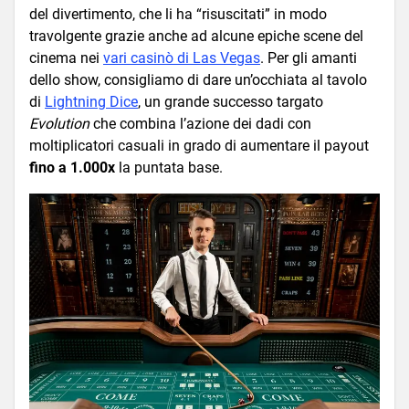
del divertimento, che li ha “risuscitati” in modo
travolgente grazie anche ad alcune epiche scene del
cinema nei
vari casinò di Las Vegas
. Per gli amanti
dello show, consigliamo di dare un’occhiata al tavolo
di
Lightning Dice
, un grande successo targato
Evolution
che combina l’azione dei dadi con
moltiplicatori casuali in grado di aumentare il payout
fino a 1.000x
la puntata base.